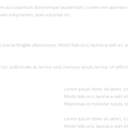
atem accusantium doloremque laudantium, totam rem aperiam eaq
sam voluptatem, quia voluptas sit.
porta fringilla ullamcorper. Morbi felis orci, lacinia a velit 
tor, sollicitudin ac lectus sed, rhoncus iaculis lectus. Ut effic
Lorem ipsum dolor sit amet, con
Morbi felis orci, lacinia a vel
Maecenas id molestie turpis, si
Lorem ipsum dolor sit amet, con
Morbi felis orci, lacinia a veli