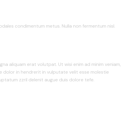
et, sodales condimentum metus. Nulla non fermentum nisl.
na aliquam erat volutpat. Ut wisi enim ad minim veniam,
 dolor in hendrerit in vulputate velit esse molestie
luptatum zzril delenit augue duis dolore tefe.