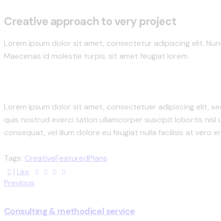
Creative approach to very project
Lorem ipsum dolor sit amet, consectetur adipiscing elit. Nunc 
Maecenas id molestie turpis, sit amet feugiat lorem.
Lorem ipsum dolor sit amet, consectetuer adipiscing elit, s
quis nostrud exerci tation ullamcorper suscipit lobortis nisl
consequat, vel illum dolore eu feugiat nulla facilisis at vero
Tags:
Creative
Featured
Plans
1
Like
Previous
Consulting & methodical service