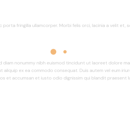
porta fringilla ullamcorper. Morbi felis orci, lacinia a velit 
ed diam nonummy nibh euismod tincidunt ut laoreet dolore mag
 ut aliquip ex ea commodo consequat. Duis autem vel eum iriure
 eros et accumsan et iusto odio dignissim qui blandit praesent 