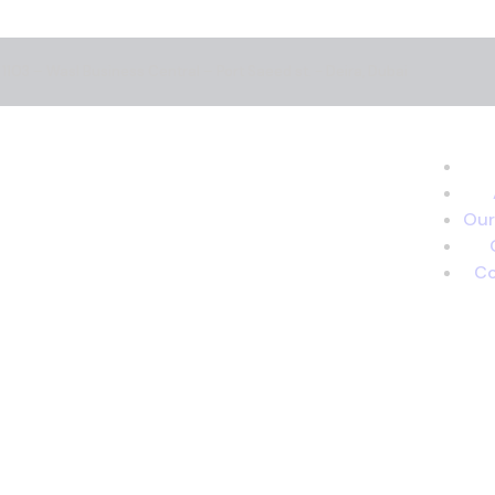
 1103 – Wasl Business Central – Port Saeed st. - Deira, Dubai
Our
Co
Home
About Us
Our Services
Our Team
Contact Us