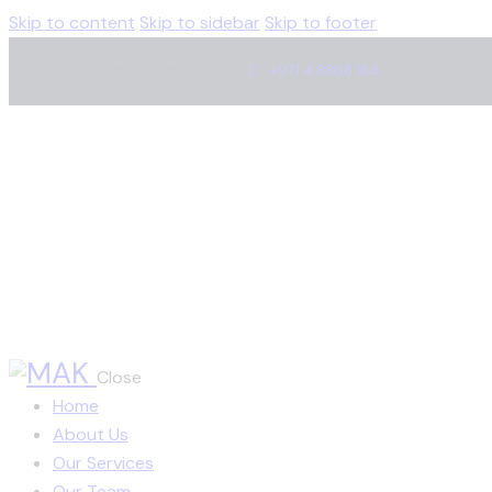
Skip to content
Skip to sidebar
Skip to footer
Sun - Fri 8:00 - 18:00
+971 4 8868 184
Office
Close
Home
About Us
Our Services
Our Team